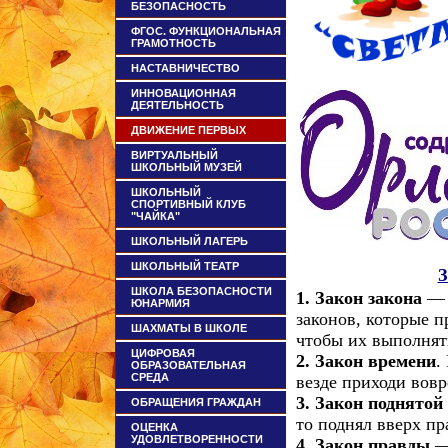
БЕЗОПАСНОСТЬ
ФГОС. ФУНКЦИОНАЛЬНАЯ
ГРАМОТНОСТЬ
НАСТАВНИЧЕСТВО
ИННОВАЦИОННАЯ
ДЕЯТЕЛЬНОСТЬ
ДВИЖЕНИЕ ПЕРВЫХ
ВИРТУАЛЬНЫЙ
ШКОЛЬНЫЙ МУЗЕЙ
ШКОЛЬНЫЙ
СПОРТИВНЫЙ КЛУБ
"ЧАЙКА"
ШКОЛЬНЫЙ ЛАГЕРЬ
ШКОЛЬНЫЙ ТЕАТР
ШКОЛА БЕЗОПАСНОСТИ
1. Закон закона
— 
ЮНАРМИЯ
законов, которые 
ШАХМАТЫ В ШКОЛЕ
чтобы их выполнят
ЦИФРОВАЯ
2. Закон времени
.
ОБРАЗОВАТЕЛЬНАЯ
СРЕДА
везде приходи вовр
3. Закон поднятой
ОБРАЩЕНИЯ ГРАЖДАН
то поднял вверх п
ОЦЕНКА
УДОВЛЕТВОРЕННОСТИ
4. Закон правды
—