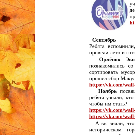
у
д
пр
ht
Сентябрь
Ребята вспомнили
провели лето и го
Орлёнок Эк
познакомились со
сортировать мусо
прошел сбор Макул
https://vk.com/wal
Ноябрь
посвя
ребята узнали, кт
чтобы им стать?
https://vk.com/wal
https://vk.com/wal
А вы знали, что 
историческом г