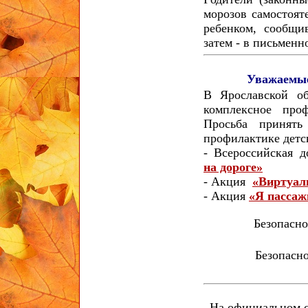
морозов самостоя
ребенком, сообщи
затем - в письменн
Уважаемые
В Ярославской обл
комплексное про
Просьба принят
профилактике детс
- Всероссийская 
на дороге»
- Акция
«Виртуал
- Акция
«Я пассаж
Безопасно
Безопасн
На официальном с