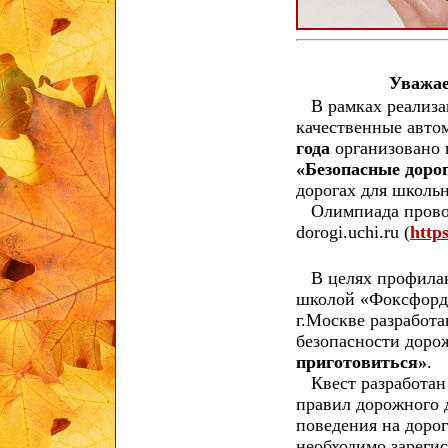
Уважае
В рамках реализац
качественные авто
года
организовано 
«Безопасные доро
дорогах для школь
Олимпиада проводи
dorogi.uchi.ru (
http
В целях профилак
школой «Фоксфорд
г.Москве разработ
безопасности дор
приготовиться»
.
Квест разработан
правил дорожного 
поведения на дорог
необходимо зарегис