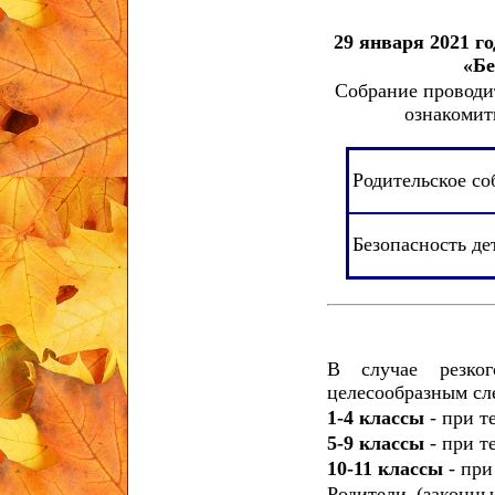
29 января 2021 г
«Бе
Собрание проводи
ознакомит
Родительское со
Безопасность де
В случае резког
целесообразным с
1-4 классы
- при т
5-9 классы
- при 
10-11 классы
- пр
Родители (законн