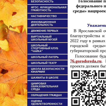
Голосование п
БЕЗОПАСНОСТЬ
федерального 
ФГОС. ФУНКЦИОНАЛЬНАЯ
среды» нацпроек
ГРАМОТНОСТЬ
НАСТАВНИЧЕСТВО
ИННОВАЦИОННАЯ
Уважаемы
ДЕЯТЕЛЬНОСТЬ
В Ярославской об
ДВИЖЕНИЕ ПЕРВЫХ
благоустройства и
ВИРТУАЛЬНЫЙ
ШКОЛЬНЫЙ МУЗЕЙ
2022 году в рамка
городской сред
ШКОЛЬНЫЙ
СПОРТИВНЫЙ КЛУБ
губернаторской пр
"ЧАЙКА"
Голосование буде
ШКОЛЬНЫЙ ЛАГЕРЬ
76.gorodsreda.ru
. 
ШКОЛЬНЫЙ ТЕАТР
проекта должен быт
ШКОЛА БЕЗОПАСНОСТИ
ЮНАРМИЯ
ШАХМАТЫ В ШКОЛЕ
ЦИФРОВАЯ
ОБРАЗОВАТЕЛЬНАЯ
СРЕДА
ОБРАЩЕНИЯ ГРАЖДАН
ОЦЕНКА
УДОВЛЕТВОРЕННОСТИ