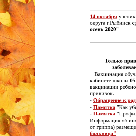
14 октября
ученик
округа г.Рыбинск 
осень 2020"
Только прив
заболева
Вакцинация обуча
кабинете школы
05
вакцинации ребено
прививок.
-
Обращение к ро
-
Памятка
"Как убе
-
Памятка
"Профил
Информация об инф
от гриппа) размещ
больница"