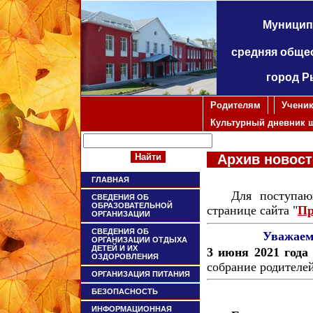
Муницип
средняя обще
город Р
Родителям
Учени
Культурный дневник 
Архив новост
ГЛАВНАЯ
Для поступающи
СВЕДЕНИЯ ОБ
ОБРАЗОВАТЕЛЬНОЙ
странице сайта "
Пр
ОРГАНИЗАЦИИ
СВЕДЕНИЯ ОБ
Уважаем
ОРГАНИЗАЦИИ ОТДЫХА
ДЕТЕЙ И ИХ
3 июня 2021 года 
ОЗДОРОВЛЕНИЯ
собрание родителе
ОРГАНИЗАЦИЯ ПИТАНИЯ
БЕЗОПАСНОСТЬ
ИНФОРМАЦИОННАЯ