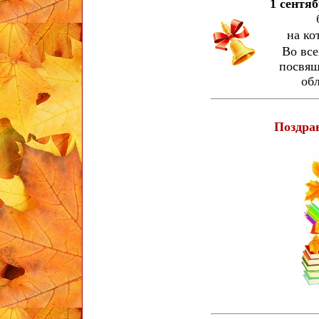
1 сентяб
на ко
Во все
посвящ
об
Поздрав