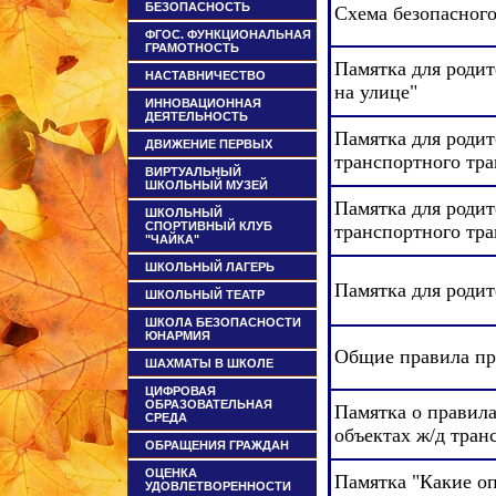
БЕЗОПАСНОСТЬ
Схема безопасног
ФГОС. ФУНКЦИОНАЛЬНАЯ
ГРАМОТНОСТЬ
Памятка для родит
НАСТАВНИЧЕСТВО
на улице"
ИННОВАЦИОННАЯ
ДЕЯТЕЛЬНОСТЬ
Памятка для роди
ДВИЖЕНИЕ ПЕРВЫХ
транспортного тр
ВИРТУАЛЬНЫЙ
ШКОЛЬНЫЙ МУЗЕЙ
Памятка для роди
ШКОЛЬНЫЙ
СПОРТИВНЫЙ КЛУБ
транспортного тр
"ЧАЙКА"
ШКОЛЬНЫЙ ЛАГЕРЬ
Памятка для родит
ШКОЛЬНЫЙ ТЕАТР
ШКОЛА БЕЗОПАСНОСТИ
ЮНАРМИЯ
Общие правила п
ШАХМАТЫ В ШКОЛЕ
ЦИФРОВАЯ
ОБРАЗОВАТЕЛЬНАЯ
Памятка о правила
СРЕДА
объектах ж/д тран
ОБРАЩЕНИЯ ГРАЖДАН
ОЦЕНКА
Памятка "Какие оп
УДОВЛЕТВОРЕННОСТИ