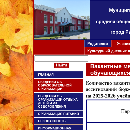
Муницип
средняя обще
город Р
Родителям
Учени
Культурный дневник 
Вакантные ме
обучающихс
ГЛАВНАЯ
СВЕДЕНИЯ ОБ
Количество вакантн
ОБРАЗОВАТЕЛЬНОЙ
ассигнований бюдж
ОРГАНИЗАЦИИ
на 2025-2026 учеб
СВЕДЕНИЯ ОБ
ОРГАНИЗАЦИИ ОТДЫХА
ДЕТЕЙ И ИХ
ОЗДОРОВЛЕНИЯ
Пар
ОРГАНИЗАЦИЯ ПИТАНИЯ
БЕЗОПАСНОСТЬ
ИНФОРМАЦИОННАЯ