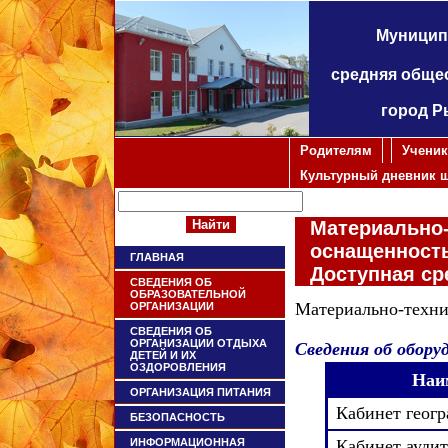
Муницип
средняя обще
город Р
Родителям
Учени
Культурный дневник 
Материально-
оснащенность
ГЛАВНАЯ
Доступная ср
СВЕДЕНИЯ ОБ
ОБРАЗОВАТЕЛЬНОЙ
Материально-техни
ОРГАНИЗАЦИИ
СВЕДЕНИЯ ОБ
ОРГАНИЗАЦИИ ОТДЫХА
Сведения об обору
ДЕТЕЙ И ИХ
ОЗДОРОВЛЕНИЯ
Наи
ОРГАНИЗАЦИЯ ПИТАНИЯ
Кабинет геогр
БЕЗОПАСНОСТЬ
ИНФОРМАЦИОННАЯ
Кабинет ауди