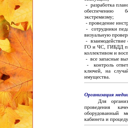
- разработка план
обеспечению бе
экстремизму;
- проведение инст
- сотрудники педа
визуальную провер
- взаимодействие 
ГО и ЧС, ГИБДД по
коллективом и вос
- все запасные вы
- контроль ответ
ключей, на случа
имущества.
Организация меди
Для организаци
проведения кач
оборудованный м
кабинета и процед