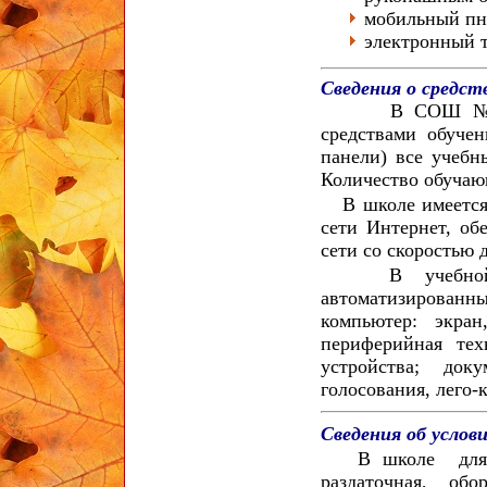
мобильный пн
электронный 
Сведения о средст
В СОШ №11 мод
средствами обуче
панели) все учебн
Количество обучаю
В школе имеется л
сети Интернет, об
сети со скоростью 
В учебной и в
автоматизированны
компьютер: экран
периферийная тех
устройства; док
голосования, лего-
Сведения об услов
В школе для орг
раздаточная, об