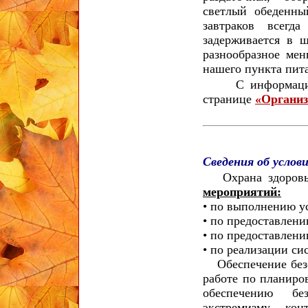
светлый обеденн
завтраков всегд
задерживается в 
разнообразное ме
нашего пункта пит
С информацией о
странице
«Организ
Сведения об услов
Охрана здоровья
мероприятий:
• по выполнению у
• по предоставлен
• по предоставлен
• по реализации си
Обеспечение безо
работе по планиро
обеспечению бе
экстремизму, ко