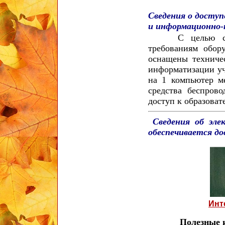
Сведения о досту
и информационно
С целью соотве
требованиям обор
оснащены техниче
информатизации у
на 1 компьютер ме
средства беспров
доступ к образоват
Сведения об эле
обеспечивается д
Инт
Полезные 