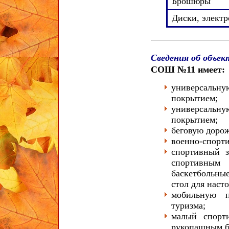
Брошюры
Диски, элект
Сведения об объе
СОШ №11 имеет:
универсальн
покрытием;
универсаль
покрытием;
беговую доро
военно-спорт
спортивный з
спортивным
баскетбольны
стол для наст
мобильную п
туризма;
малый спорт
рукопашным б