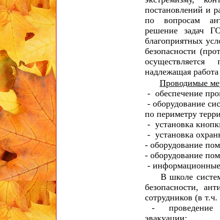
постановлений и р
по вопросам ант
решение задач Г
благоприятных усл
безопасности (про
осуществляется 
надлежащая работа
Проводимые ме
- обеспечение про
- оборудование си
по периметру терр
- установка кнопк
- установка охран
- оборудование по
- оборудование по
- информационные 
В школе системат
безопасности, ан
сотрудников (в т.ч
- проведение т
эвакуации;