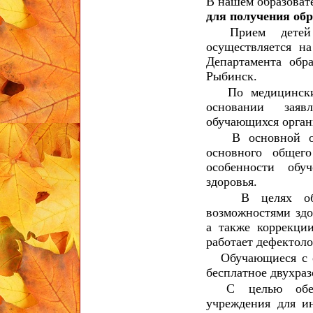
В нашем образова
для получения об
Прием детей с
осуществляется н
Департамента обр
Рыбинск.
По медицинским 
основании заявл
обучающихся орган
В основной обра
основного общего
особенности обу
здоровья.
В целях обесп
возможностями здо
а также коррекци
работает дефектоло
Обучающиеся с ог
бесплатное двухраз
С целью обеспе
учреждения для и