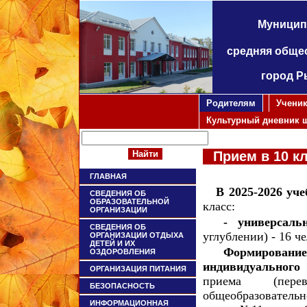
Муницип
средняя обще
город Р
Родителям
Учени
Культурный дневник 
Прием в 10 к
ГЛАВНАЯ
В 2025-2026 уче
СВЕДЕНИЯ ОБ
ОБРАЗОВАТЕЛЬНОЙ
класс:
ОРГАНИЗАЦИИ
- универсал
СВЕДЕНИЯ ОБ
углублении) - 16 ч
ОРГАНИЗАЦИИ ОТДЫХА
ДЕТЕЙ И ИХ
Формирование
ОЗДОРОВЛЕНИЯ
индивидуального
ОРГАНИЗАЦИЯ ПИТАНИЯ
приема (пере
БЕЗОПАСНОСТЬ
общеобразовател
ИНФОРМАЦИОННАЯ