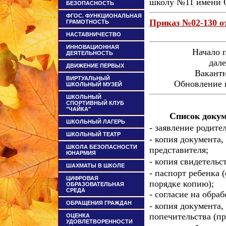
школу №11 имени 
БЕЗОПАСНОСТЬ
ФГОС. ФУНКЦИОНАЛЬНАЯ
Приказ №02-130 от
ГРАМОТНОСТЬ
НАСТАВНИЧЕСТВО
ИННОВАЦИОННАЯ
Начало 
ДЕЯТЕЛЬНОСТЬ
дал
ДВИЖЕНИЕ ПЕРВЫХ
Вакант
ВИРТУАЛЬНЫЙ
Обновление 
ШКОЛЬНЫЙ МУЗЕЙ
ШКОЛЬНЫЙ
СПОРТИВНЫЙ КЛУБ
"ЧАЙКА"
Список докум
ШКОЛЬНЫЙ ЛАГЕРЬ
- заявление родите
ШКОЛЬНЫЙ ТЕАТР
- копия документа,
ШКОЛА БЕЗОПАСНОСТИ
представителя;
ЮНАРМИЯ
- копия свидетельс
ШАХМАТЫ В ШКОЛЕ
- паспорт ребенка 
ЦИФРОВАЯ
порядке копию);
ОБРАЗОВАТЕЛЬНАЯ
СРЕДА
- согласие на обра
ОБРАЩЕНИЯ ГРАЖДАН
- копия документа
попечительства (пр
ОЦЕНКА
УДОВЛЕТВОРЕННОСТИ